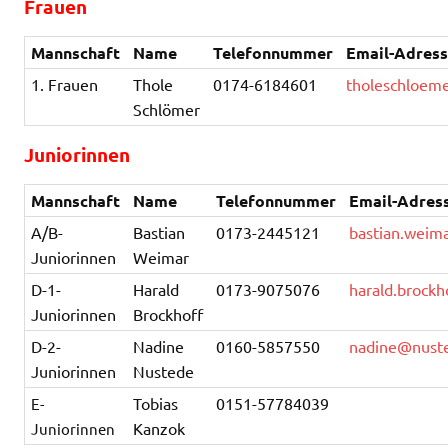
Frauen
Mannschaft
Name
Telefonnummer
Email-Adres
1. Frauen
Thole
0174-6184601
tholeschloem
Schlömer
Juniorinnen
Mannschaft
Name
Telefonnummer
Email-Adres
A/B-
Bastian
0173-2445121
bastian.wei
Juniorinnen
Weimar
D-1-
Harald
0173-9075076
harald.brock
Juniorinnen
Brockhoff
D-2-
Nadine
0160-5857550
nadine@nust
Juniorinnen
Nustede
Tobias
0151-57784039
E-
Kanzok
Juniorinnen