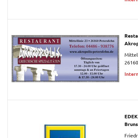
Resta
Akrop
Mittel
26160
Inter
EDEK
Brun
Fried