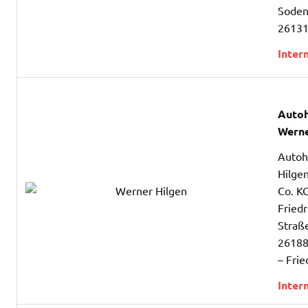
Soden
26131
Inter
Auto
Werne
Autoh
Hilge
Co. K
Fried
Straß
26188
– Frie
Inter