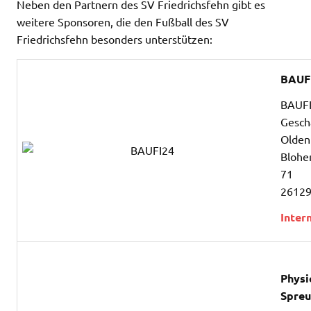
Neben den Partnern des SV Friedrichsfehn gibt es
weitere Sponsoren, die den Fußball des SV
Friedrichsfehn besonders unterstützen:
BAUF
BAUF
Geschä
Olden
Bloher
71
26129
Inter
Physi
Spre