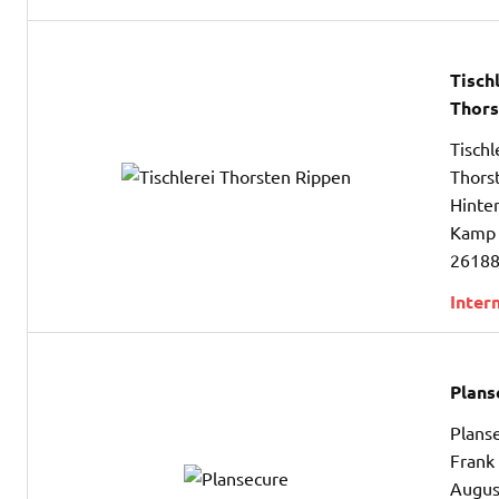
Tisch
Thors
Tischl
Thors
Hinte
Kamp
26188
Inter
Plans
Plans
Frank
Augus