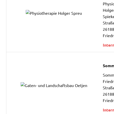
Physi
Holge
Spiek
Straß
26188
Fried
Inter
Somm
Somm
Fried
Straß
26188
Fried
Inter