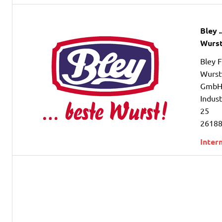
Bley .
Wurst
Bley F
Wurst
Gmb
Indust
25
26188
Inter