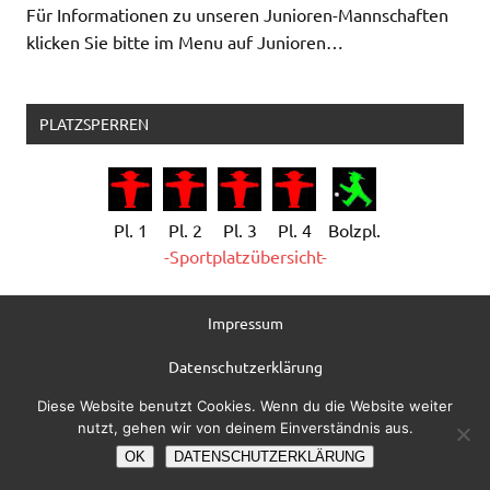
Für Informationen zu unseren Junioren-Mannschaften
klicken Sie bitte im Menu auf Junioren…
PLATZSPERREN
Pl. 1
Pl. 2
Pl. 3
Pl. 4
Bolzpl.
-Sportplatzübersicht-
Impressum
Datenschutzerklärung
Diese Website benutzt Cookies. Wenn du die Website weiter
Administration
nutzt, gehen wir von deinem Einverständnis aus.
OK
DATENSCHUTZERKLÄRUNG