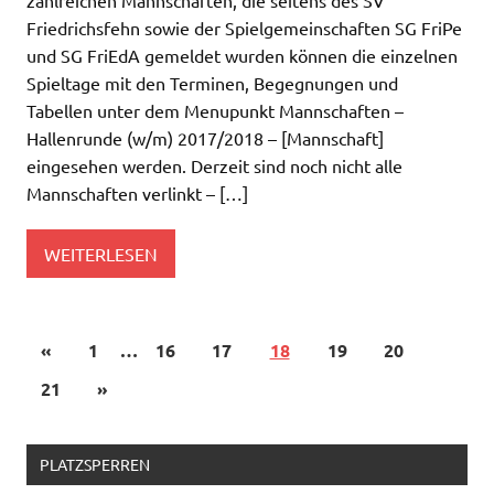
zahlreichen Mannschaften, die seitens des SV
Friedrichsfehn sowie der Spielgemeinschaften SG FriPe
und SG FriEdA gemeldet wurden können die einzelnen
Spieltage mit den Terminen, Begegnungen und
Tabellen unter dem Menupunkt Mannschaften –
Hallenrunde (w/m) 2017/2018 – [Mannschaft]
eingesehen werden. Derzeit sind noch nicht alle
Mannschaften verlinkt – […]
WEITERLESEN
«
1
…
16
17
18
19
20
21
»
PLATZSPERREN