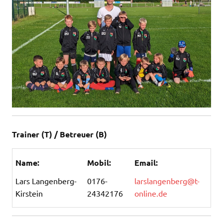
Trainer (T) / Betreuer (B)
Name:
Mobil:
Email:
Lars Langenberg-
0176-
larslangenberg@t-
Kirstein
24342176
online.de