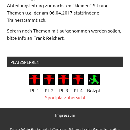
Abteilungsleitung zur nächsten “kleinen” Sitzung…
Themen u.a. der am 06.04.2017 stattfindene
Trainerstammtisch.
Sofern noch Themen mit aufgenommen werden sollen,
bitte Info an Frank Reichert.
PLATZSPERREN
Pl. 1
Pl. 2
Pl. 3
Pl. 4
Bolzpl.
-Sportplatzübersicht-
Impressum
Datenschutzerklärung
Diese Website benutzt Cookies. Wenn du die Website weiter