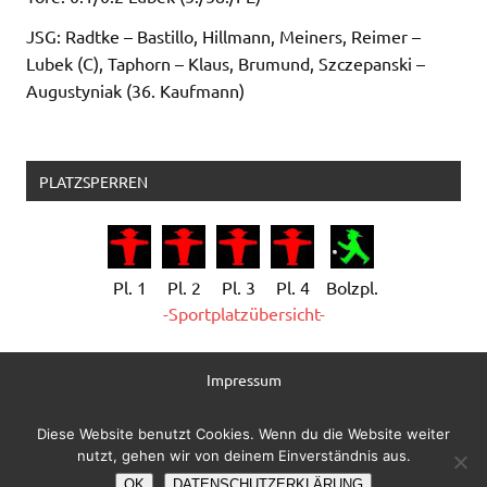
JSG: Radtke – Bastillo, Hillmann, Meiners, Reimer –
Lubek (C), Taphorn – Klaus, Brumund, Szczepanski –
Augustyniak (36. Kaufmann)
PLATZSPERREN
Pl. 1
Pl. 2
Pl. 3
Pl. 4
Bolzpl.
-Sportplatzübersicht-
Impressum
Datenschutzerklärung
Diese Website benutzt Cookies. Wenn du die Website weiter
nutzt, gehen wir von deinem Einverständnis aus.
Administration
OK
DATENSCHUTZERKLÄRUNG