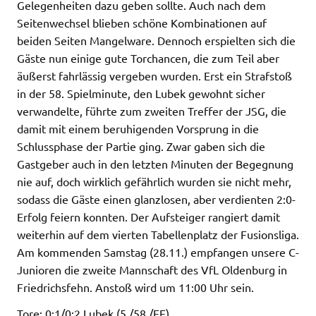
Gelegenheiten dazu geben sollte. Auch nach dem
Seitenwechsel blieben schöne Kombinationen auf
beiden Seiten Mangelware. Dennoch erspielten sich die
Gäste nun einige gute Torchancen, die zum Teil aber
äußerst fahrlässig vergeben wurden. Erst ein Strafstoß
in der 58. Spielminute, den Lubek gewohnt sicher
verwandelte, führte zum zweiten Treffer der JSG, die
damit mit einem beruhigenden Vorsprung in die
Schlussphase der Partie ging. Zwar gaben sich die
Gastgeber auch in den letzten Minuten der Begegnung
nie auf, doch wirklich gefährlich wurden sie nicht mehr,
sodass die Gäste einen glanzlosen, aber verdienten 2:0-
Erfolg feiern konnten. Der Aufsteiger rangiert damit
weiterhin auf dem vierten Tabellenplatz der Fusionsliga.
Am kommenden Samstag (28.11.) empfangen unsere C-
Junioren die zweite Mannschaft des VfL Oldenburg in
Friedrichsfehn. Anstoß wird um 11:00 Uhr sein.
Tore: 0:1/0:2 Lubek (5./58./FE)